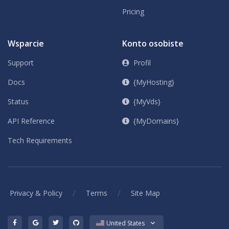
Pricing
Wsparcie
Konto osobiste
Support
Profil
Docs
{MyHosting}
Status
{MyVds}
API Reference
{MyDomains}
Tech Requirements
/
/
Privacy & Policy
Terms
Site Map
United States